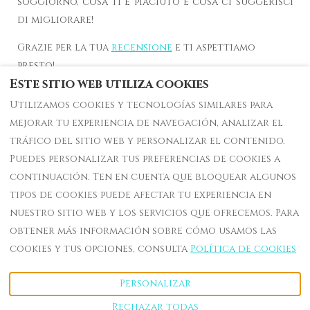
soggiorno, cosa ti è piaciuto e cosa ci suggerisci
di migliorare!
Grazie per la tua
recensione
e ti aspettiamo
presto!
Este sitio web utiliza cookies
Utilizamos cookies y tecnologías similares para
mejorar tu experiencia de navegación, analizar el
tráfico del sitio web y personalizar el contenido.
información y reservas
Puedes personalizar tus preferencias de cookies a
Números Útiles - Emergencias
continuación. Ten en cuenta que bloquear algunos
tipos de cookies puede afectar tu experiencia en
nuestro sitio web y los servicios que ofrecemos. Para
Español
EUR
3756655693
obtener más información sobre cómo usamos las
cookies y tus opciones, consulta
Política de cookies
Via Fonte di Rose,
©
2026
Villa dei Pini
Capoliveri , Toscana,
Todos los derechos
Personalizar
Italia 54123
.
reservados
- Powered
Email
:
by
Lodgify
Rechazar todas