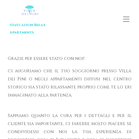
Staycation Relax
Apartments
Inicio
Propiedades
▾
Grazie per essere stato con noi!
Cómo Encontrarnos
Capoliveri
Ci auguriamo che il tuo soggiorno presso Villa
Playas
dei Pini o negli appartamenti diffusi nel centro
Contáctenos
storico sia stato rilassante proprio come te lo eri
Reseñas
immaginato alla partenza.
Sappiamo quanto la cura per i dettagli e per il
cliente sia importante, ci farebbe molto piacere se
condividessi con noi la tua esperienza di